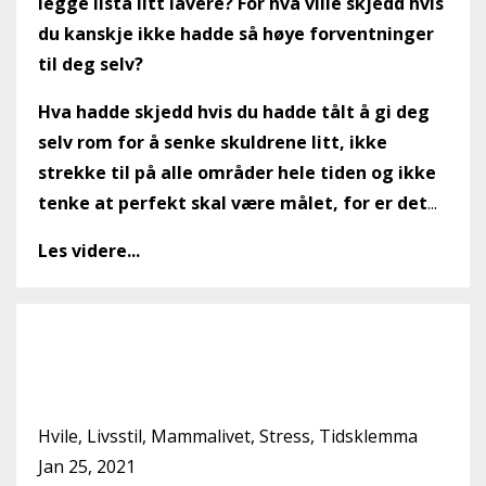
legge lista litt lavere? For hva ville skjedd hvis
du kanskje ikke hadde så høye forventninger
til deg selv?
Hva hadde skjedd hvis du hadde tålt å gi deg
selv rom for å senke skuldrene litt, ikke
strekke til på alle områder hele tiden og ikke
tenke at perfekt skal være målet, for er det
...
Les videre...
Er det vanskelig å slappe
av?
Hvile
Livsstil
Mammalivet
Stress
Tidsklemma
Jan 25, 2021