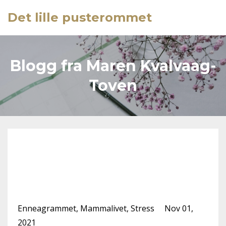
Det lille pusterommet
Blogg fra Maren Kvalvaag-
Toven
Er det forskjell på den du
er og den du gjerne vil
være?
Enneagrammet
Mammalivet
Stress
Nov 01,
2021