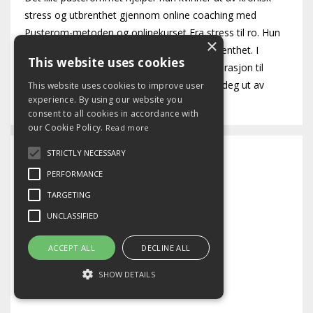
stress og utbrenthet gjennom online coaching med
Pusterom-metoden og onlinekurset Fra stress til ro. Hun
×
er også forfatter av bestselgeren Ut av utbrenthet. I
This website uses cookies
denne bloggen finner du nyttige tips og inspirasjon til
hvordan du kan redusere stress og komme deg ut av
This website uses cookies to improve user
experience. By using our website you
utbrenthet. Velkommen!
consent to all cookies in accordance with
our Cookie Policy.
Read more
STRICTLY NECESSARY
Nylige innlegg
PERFORMANCE
Hva ville skjedd hvis du tillot deg å hvile?
TARGETING
UNCLASSIFIED
Sep 01, 2025
ACCEPT ALL
DECLINE ALL
Er jeg stressa – eller bare litt travel?
SHOW DETAILS
Aug 25, 2025