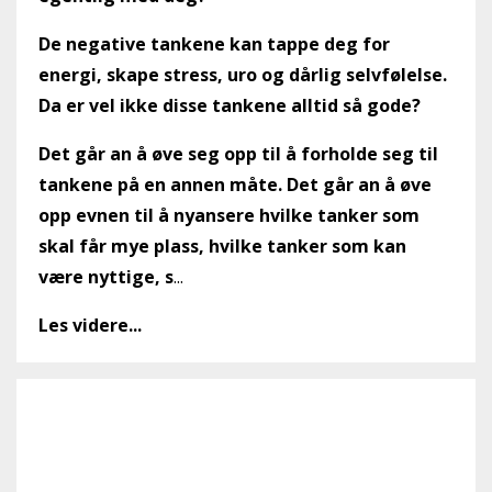
De negative tankene kan tappe deg for
energi, skape stress, uro og dårlig selvfølelse.
Da er vel ikke disse tankene alltid så gode?
Det går an å øve seg opp til å forholde seg til
tankene på en annen måte. Det går an å øve
opp evnen til å nyansere hvilke tanker som
skal får mye plass, hvilke tanker som kan
være nyttige, s
...
Les videre...
Hvilke roller fyller du i
løpet av en uke?