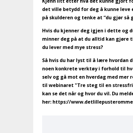
Kjenn litt etter hva det kunne gjort 
det ville betydd for deg å kunne leve 
på skulderen og tenke at “du gjør så 
Hvis du kjenner deg igjen i dette og 
minner deg på at du alltid kan gjøre t
du lever med mye stress?
Så hvis du har lyst til å lære hvordan
noen konkrete verktøy i forhold til h
selv og gå mot en hverdag med mer ro,
til webinaret "Tre steg til en stressfr
kan se det når og hvor du vil. Du mel
her:
https://www.detlillepusteromme