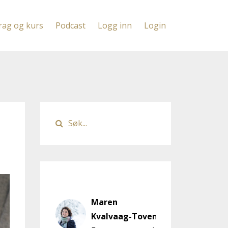
rag og kurs
Podcast
Logg inn
Login
Author
Maren
Kvalvaag-Toven