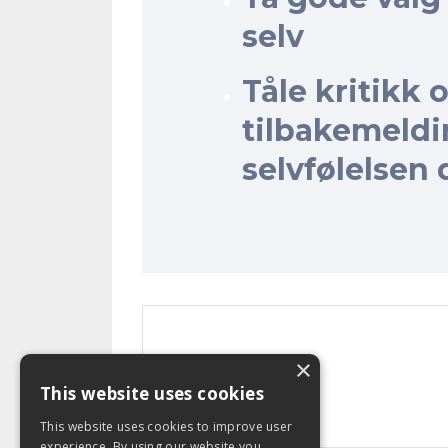
selv
Tåle kritikk 
tilbakemeldi
selvfølelsen 
×
This website uses cookies
This website uses cookies to improve user
experience. By using our website you