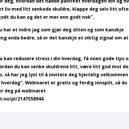
for deg, hvordan det hadde påvirket hverdagen din og h
et liv med litt senkede skuldre, klappe deg selv litt oft
godt du kan og det er mer enn godt nok”.
du har et indre jag som gjør deg sliten og som kanskje
ing enda bedre, så er det kanskje et viktig signal om at
 du kan redusere stress i din hverdag, få noen gode tips 
vordan du kan senke skuldrene litt, være litt god mot d
 så har jeg lyst til å invitere deg hjertelig velkommen
i hverdag". Webinaret er gratis og ferdig innspilt, så du
der deg på webinaret
t.no/pl/2147558944