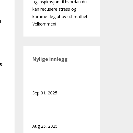
og inspirasjon til hvordan du
kan redusere stress og
komme deg ut av utbrenthet.
u
Velkommen!
Nylige innlegg
le
Hva ville skjedd hvis du
tillot deg å hvile?
Sep 01, 2025
Er jeg stressa – eller
bare litt travel?
Aug 25, 2025