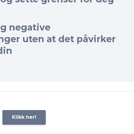
og negative
nger uten at det påvirker
din
Klikk her!