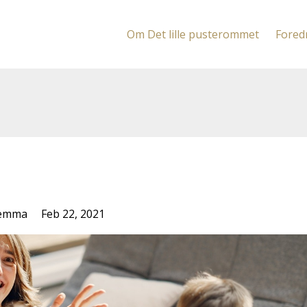
Om Det lille pusterommet
Fored
du av deg selv?
lemma
Feb 22, 2021