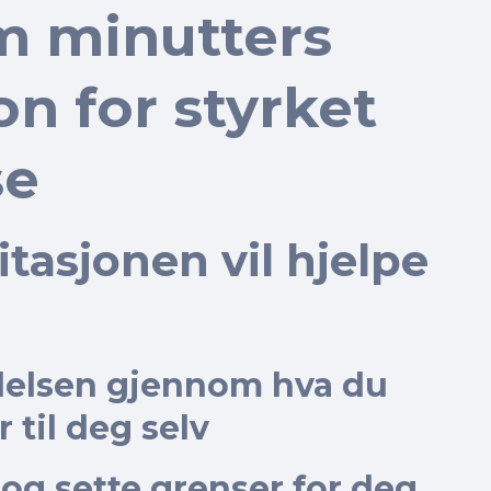
em minutters
n for styrket
se
asjonen vil hjelpe
ølelsen gjennom hva du
 til deg selv
 og sette grenser for deg