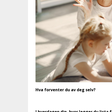
Hva forventer du av deg selv?
I hverdagen din, hvor legger du lista 