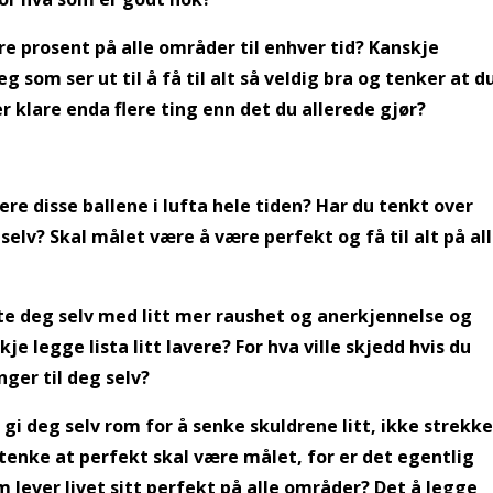
re prosent på alle områder til enhver tid? Kanskje
som ser ut til å få til alt så veldig bra og tenker at d
r klare enda flere ting enn det du allerede gjør?
lere disse ballene i lufta hele tiden? Har du tenkt over
elv? Skal målet være å være perfekt og få til alt på al
øte deg selv med litt mer raushet og anerkjennelse og
skje legge lista litt lavere? For hva ville skjedd hvis du
ger til deg selv?
gi deg selv rom for å senke skuldrene litt, ikke strekke
 tenke at perfekt skal være målet, for er det egentlig
m lever livet sitt perfekt på alle områder? Det å legge