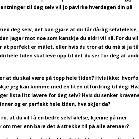
ventninger til deg selv vil jo påvirke hverdagen din på
med deg selv, det kan gjøre at du får dårlig selvfølelse,
tiden jager mot noe som kanskje du aldri vil nå. For du vil
r at perfekt er målet, eller hvis du tror at du må si ja til
 du hele tiden skal leve opp til det du ser for deg at and
 at du skal være på topp hele tiden? Hvis ikke; hvorfo
skje jeg kan komme med en liten utfordring til deg: Hv
ger lista litt lavere for deg selv? Hvis du senker kraven
skinner og er perfekt hele tiden, hva skjer da?
ro, at du vil få en bedre selvfølelse, kjenne på mer
r om mer enn bare det å strekke til på alle arenaer?