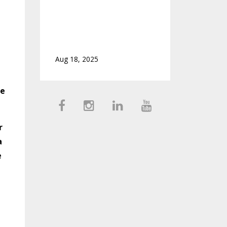
Hvordan finne tilbake til
deg selv etter
utbrenthet
Aug 18, 2025
re
r
a
e