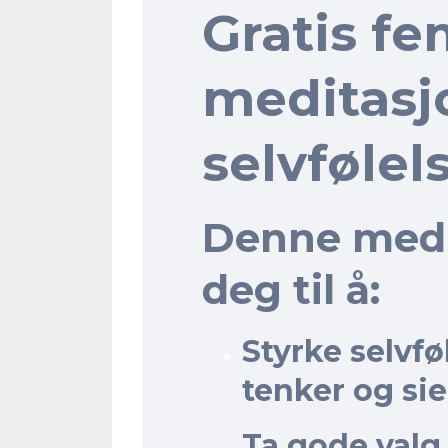
Gratis f
meditasjo
selvfølel
Denne medit
deg til å:
Styrke selvf
tenker og sier
Ta gode valg