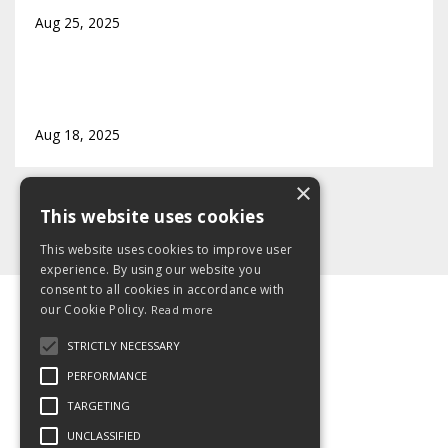
Aug 25, 2025
Hvordan finne tilbake til deg selv etter
utbrenthet
Aug 18, 2025
×
This website uses cookies
This website uses cookies to improve user
experience. By using our website you
consent to all cookies in accordance with
our Cookie Policy.
Read more
© 2026 Kajabi
STRICTLY NECESSARY
Powered by Kajabi
PERFORMANCE
TARGETING
detlillepusterommet.no
UNCLASSIFIED