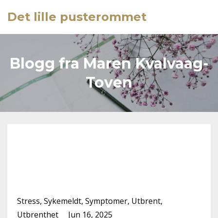
Det lille pusterommet
Blogg fra Maren Kvalvaag-
Toven
Hva er egentlig
utbrenthet? En definisjon
med rom for nyanser
Stress
Sykemeldt
Symptomer
Utbrent
Utbrenthet
Jun 16, 2025