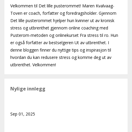
Velkommen til Det lille pusterommet! Maren Kvalvaag-
Toven er coach, forfatter og foredragsholder. Gjennom
Det lille pusterommet hjelper hun kvinner ut av kronisk
stress og utbrenthet gjennom online coaching med
Pusterom-metoden og onlinekurset Fra stress til ro. Hun
er også forfatter av bestselgeren Ut av utbrenthet. I
denne bloggen finner du nyttige tips og inspirasjon til
hvordan du kan redusere stress og komme deg ut av
utbrenthet. Velkommen!
Nylige innlegg
Hva ville skjedd hvis du tillot deg å hvile?
Sep 01, 2025
Er jeg stressa – eller bare litt travel?