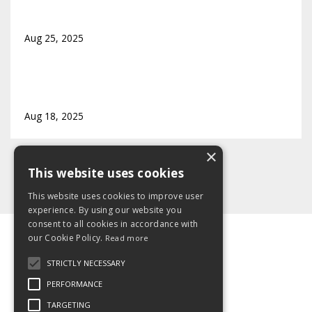
Er jeg stressa – eller bare litt travel?
Aug 25, 2025
Hvordan finne tilbake til deg selv etter
utbrenthet
Aug 18, 2025
×
This website uses cookies
This website uses cookies to improve user
experience. By using our website you
consent to all cookies in accordance with
our Cookie Policy.
Read more
© 2026 Kajabi
STRICTLY NECESSARY
Powered by Kajabi
PERFORMANCE
TARGETING
detlillepusterommet.no