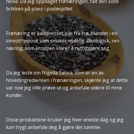
helse. Da jeg oppdaget frønæringen, falt den siste
brikken på plass i puslespillet.
Frønæring er kaldpresset olje fra frø, blandet i en
smoothiepose som smaker nydelig. Økologisk, ren
næring, som kroppen klarer å nyttiggjøre seg.
Da jeg leste om Nigella Sativa, som er en av
hovedingrediensen i frønæringen, skjønte jeg at dette
var noe jeg ville prøve ut og anbefale videre til mine
kunder.
Disse produktene bruker jeg hver eneste dag og jeg
kan trygt anbefale deg å gjøre det samme.