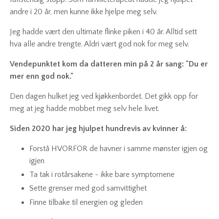
andre i 20 år, men kunne ikke hjelpe meg selv.
Jeg hadde vært den ultimate flinke piken i 40 år. Alltid sett
hva alle andre trengte. Aldri vært god nok for meg selv.
Vendepunktet kom da datteren min på 2 år sang: "Du er
mer enn god nok."
Den dagen hulket jeg ved kjøkkenbordet. Det gikk opp for
meg at jeg hadde mobbet meg selv hele livet.
Siden 2020 har jeg hjulpet hundrevis av kvinner å:
Forstå HVORFOR de havner i samme mønster igjen og
igjen
Ta tak i rotårsakene - ikke bare symptomene
Sette grenser med god samvittighet
Finne tilbake til energien og gleden