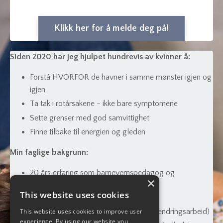
Klikk her for å melde deg på!
Siden 2020 har jeg hjulpet hundrevis av kvinner å:
Forstå HVORFOR de havner i samme mønster igjen og
igjen
Ta tak i rotårsakene - ikke bare symptomene
Sette grenser med god samvittighet
Finne tilbake til energien og gleden
Min faglige bakgrunn:
20 års erfaring som barnevernspedagog og
×
familieterapeut
This website uses cookies
Enneagram-coach (spesialisering i
personlighetstypologi og dyptgående endringsarbeid)
This website uses cookies to improve user
experience. By using our website you