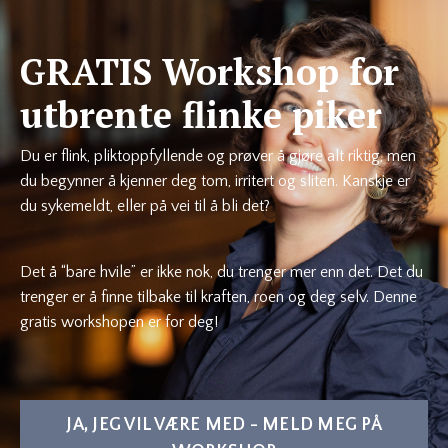
GRATIS Workshop for
utbrente flinke piker
Du er flink, pliktoppfyllende og prøver å gjøre alt riktig, men
du begynner å kjenner deg tom, irritert og sliten. Kanskje er
du sykemeldt, eller på vei til å bli det?
Det å “bare hvile” er ikke nok, du trenger mer enn det. Det du
trenger er å finne tilbake til kraften, roen og deg selv. Denne
gratis workshopen er for deg!
JA, JEG VIL VÆRE MED - MELD MEG PÅ